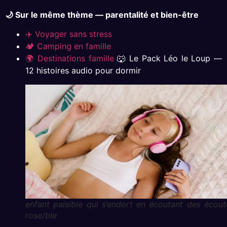
🌙 Sur le même thème — parentalité et bien-être
✈️ Voyager sans stress
🏕 Camping en famille
🌍 Destinations famille
🐺 Le Pack Léo le Loup —
12 histoires audio pour dormir
enfant paisible qui s’endort en écoutant des écout
rose/ble