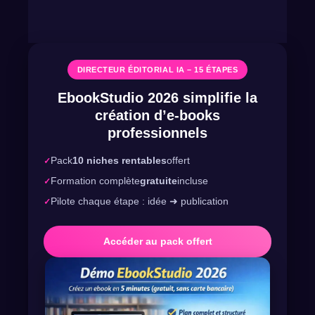
DIRECTEUR ÉDITORIAL IA – 15 ÉTAPES
EbookStudio 2026 simplifie la
création d’e-books
professionnels
Pack
10 niches rentables
offert
Formation complète
gratuite
incluse
Pilote chaque étape : idée ➜ publication
Accéder au pack offert